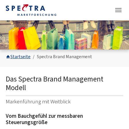
Skip to main navigation
Skip to main content
Skip to page footer
You are here:
Startseite
Spectra Brand Management
Das Spectra Brand Management
Modell
Markenführung mit Weitblick
Vom Bauchgefühl zur messbaren
Steuerungsgröße